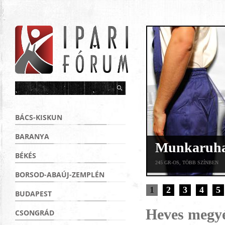
BÁCS-KISKUN
BARANYA
Munkaruha 
BÉKÉS
245 GR-OS, TÖBB SZÍNBEN
BORSOD-ABAÚJ-ZEMPLÉN
1
2
3
4
5
BUDAPEST
Heves megyé
CSONGRÁD