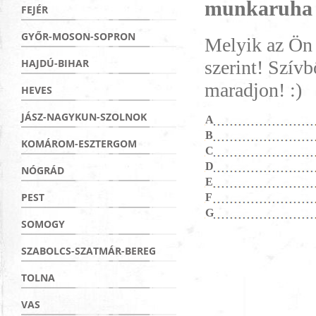
munkaruha u
FEJÉR
GYŐR-MOSON-SOPRON
Melyik az Ön 
szerint! Szí
HAJDÚ-BIHAR
maradjon! :)
HEVES
JÁSZ-NAGYKUN-SZOLNOK
A
B
KOMÁROM-ESZTERGOM
C
D
NÓGRÁD
E
PEST
F
G
SOMOGY
SZABOLCS-SZATMÁR-BEREG
TOLNA
VAS