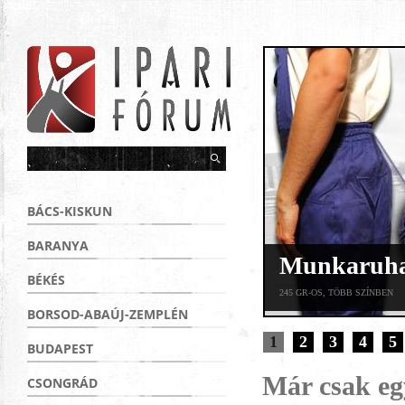
BÁCS-KISKUN
BARANYA
Munkaruha 
BÉKÉS
245 GR-OS, TÖBB SZÍNBEN
BORSOD-ABAÚJ-ZEMPLÉN
1
2
3
4
5
BUDAPEST
Már csak egy
CSONGRÁD