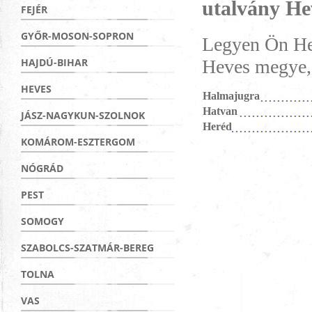
utalvány H
FEJÉR
GYŐR-MOSON-SOPRON
Legyen Ön Hev
Heves megye, 
HAJDÚ-BIHAR
HEVES
Halmajugra
Hatvan
JÁSZ-NAGYKUN-SZOLNOK
Heréd
KOMÁROM-ESZTERGOM
NÓGRÁD
PEST
SOMOGY
SZABOLCS-SZATMÁR-BEREG
TOLNA
VAS